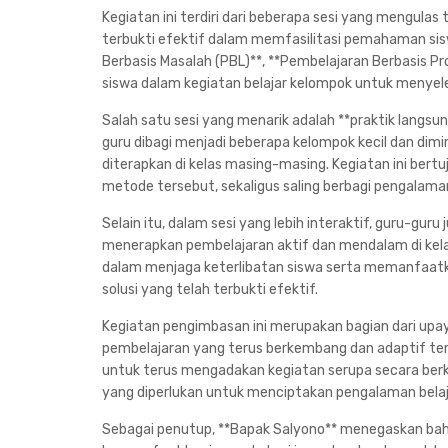
Kegiatan ini terdiri dari beberapa sesi yang mengula
terbukti efektif dalam memfasilitasi pemahaman sisw
Berbasis Masalah (PBL)**, **Pembelajaran Berbasis Pro
siswa dalam kegiatan belajar kelompok untuk menyel
Salah satu sesi yang menarik adalah **praktik langs
guru dibagi menjadi beberapa kelompok kecil dan di
diterapkan di kelas masing-masing. Kegiatan ini ber
metode tersebut, sekaligus saling berbagi pengalaman
Selain itu, dalam sesi yang lebih interaktif, guru-gu
menerapkan pembelajaran aktif dan mendalam di ke
dalam menjaga keterlibatan siswa serta memanfaatk
solusi yang telah terbukti efektif.
Kegiatan pengimbasan ini merupakan bagian dari u
pembelajaran yang terus berkembang dan adaptif te
untuk terus mengadakan kegiatan serupa secara berk
yang diperlukan untuk menciptakan pengalaman belajar
Sebagai penutup, **Bapak Salyono** menegaskan ba