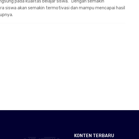
ngsung pada kualitas belajar siswa. “Dengan semakin
para siswa akan semakin termotivasi dan mampu mencapai hasil
tupnya.
KONTEN TERBARU