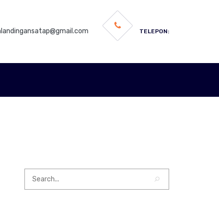
andingansatap@gmail.com
TELEPON: